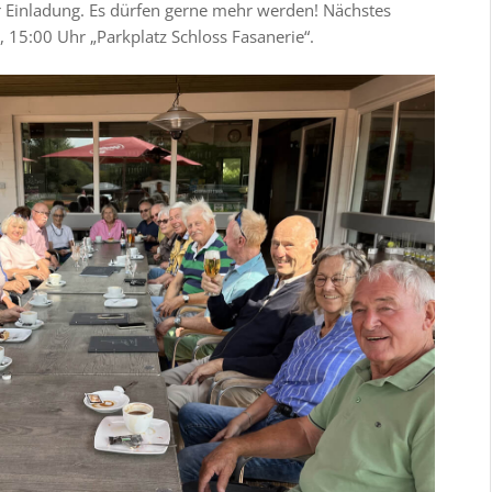
r Einladung. Es dürfen gerne mehr werden! Nächstes
, 15:00 Uhr „Parkplatz Schloss Fasanerie“.