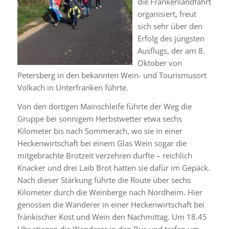
die Frankenlandfahrt
organisiert, freut
sich sehr über den
Erfolg des jüngsten
Ausflugs, der am 8.
Oktober von
Petersberg in den bekannten Wein- und Tourismusort
Volkach in Unterfranken führte.
Von den dortigen Mainschleife führte der Weg die
Gruppe bei sonnigem Herbstwetter etwa sechs
Kilometer bis nach Sommerach, wo sie in einer
Heckenwirtschaft bei einem Glas Wein sogar die
mitgebrachte Brotzeit verzehren durfte – reichlich
Knacker und drei Laib Brot hatten sie dafür im Gepäck.
Nach dieser Stärkung führte die Route über sechs
Kilometer durch die Weinberge nach Nordheim. Hier
genossen die Wanderer in einer Heckenwirtschaft bei
fränkischer Kost und Wein den Nachmittag. Um 18.45
Uhr stiegen die Wanderer in den Bus und trafen um