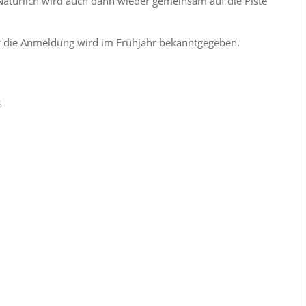
 Natürlich wird auch dann wieder gemeinsam auf die Piste
r die Anmeldung wird im Frühjahr bekanntgegeben.
6