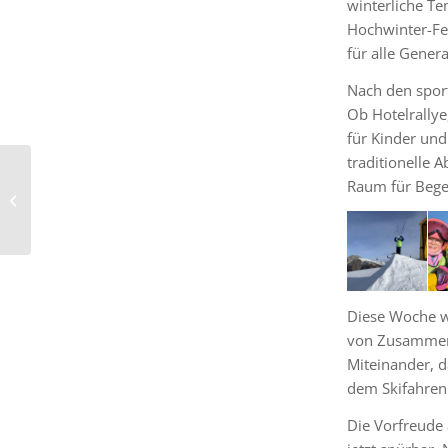
winterliche Te
Hochwinter-Fe
für alle Gener
Nach den sport
Ob Hotelrallye
für Kinder und
traditionelle 
„Mega-Spaß“ für alle
Raum für Bege
beim Bouldern in drei
Metern Höhe
Diese Woche wa
von Zusammenh
Miteinander, 
dem Skifahren 
Die Vorfreude 