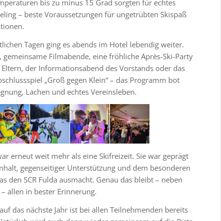
mperaturen bis zu minus 15 Grad sorgten für echtes
eling – beste Voraussetzungen für ungetrübten Skispaß
ationen.
lichen Tagen ging es abends im Hotel lebendig weiter.
, gemeinsame Filmabende, eine fröhliche Après-Ski-Party
 Eltern, der Informationsabend des Vorstands oder das
Abschlussspiel „Groß gegen Klein“ – das Programm bot
gnung, Lachen und echtes Vereinsleben.
r erneut weit mehr als eine Skifreizeit. Sie war geprägt
alt, gegenseitiger Unterstützung und dem besonderen
das den SCR Fulda ausmacht. Genau das bleibt – neben
– allen in bester Erinnerung.
auf das nächste Jahr ist bei allen Teilnehmenden bereits